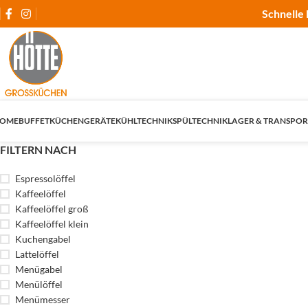
Schnelle 
OME
BUFFET
KÜCHENGERÄTE
KÜHLTECHNIK
SPÜLTECHNIK
LAGER & TRANSPOR
FILTERN NACH
Espressolöffel
Kaffeelöffel
Kaffeelöffel groß
Kaffeelöffel klein
Kuchengabel
Lattelöffel
Menügabel
Menülöffel
Menümesser