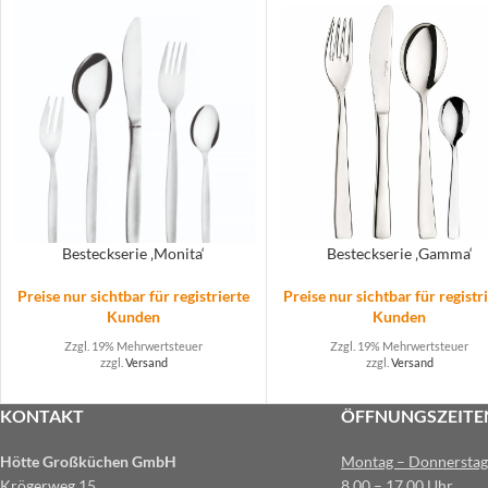
Besteckserie ‚Monita‘
Besteckserie ‚Gamma‘
Preise nur sichtbar für registrierte
Preise nur sichtbar für registr
Kunden
Kunden
Zzgl. 19% Mehrwertsteuer
Zzgl. 19% Mehrwertsteuer
zzgl.
Versand
zzgl.
Versand
KONTAKT
ÖFFNUNGSZEITE
Hötte Großküchen GmbH
Montag – Donnerstag
Krögerweg 15
8.00 – 17.00 Uhr