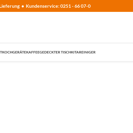
Lieferung • Kundenservice: 0251 - 66 07-0
T
KOCHGERÄTE
KAFFEE
GEDECKTER TISCH
KITA
REINIGER