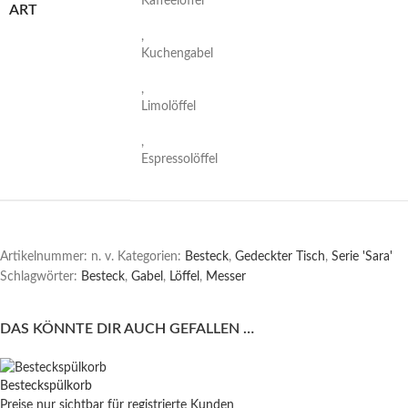
Kaffeelöffel
ART
,
Kuchengabel
,
Limolöffel
,
Espressolöffel
Artikelnummer:
n. v.
Kategorien:
Besteck
,
Gedeckter Tisch
,
Serie 'Sara'
Schlagwörter:
Besteck
,
Gabel
,
Löffel
,
Messer
DAS KÖNNTE DIR AUCH GEFALLEN …
Besteckspülkorb
Preise nur sichtbar für registrierte Kunden