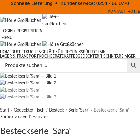
Schnelle Lieferung • Kundenservice: 0251 - 66 07-0
KONTAKT
HÖTTE
LOGIN / REGISTRIEREN
MENU
HOME
BUFFET
KÜCHENGERÄTE
KÜHLTECHNIK
SPÜLTECHNIK
LAGER & TRANSPORT
KOCHGERÄTE
KAFFEE
GEDECKTER TISCH
KITA
REINIGER
Start
Gedeckter Tisch
Besteck
Serie 'Sara'
Besteckserie ‚Sara‘
Zurück zu den Produkten
Besteckserie ‚Sara‘