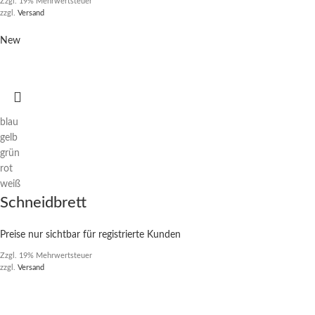
Zzgl. 19% Mehrwertsteuer
zzgl.
Versand
New
blau
gelb
grün
rot
weiß
Schneidbrett
Preise nur sichtbar für registrierte Kunden
Zzgl. 19% Mehrwertsteuer
zzgl.
Versand