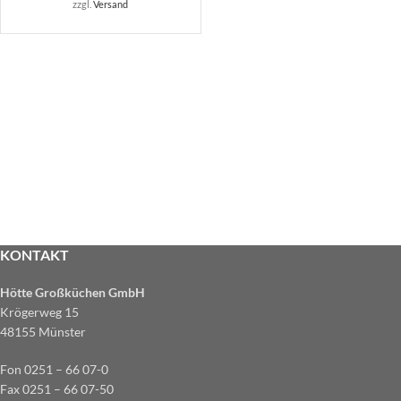
zzgl.
Versand
KONTAKT
Hötte Großküchen GmbH
Krögerweg 15
48155 Münster
Fon 0251 – 66 07-0
Fax 0251 – 66 07-50