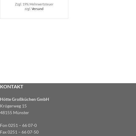
Zzgl. 19% Mehrwertsteuer
zzgl.
Versand
KONTAKT
Hötte Großküchen GmbH
Krögerweg 15
48155 Münster
Fon 0251 – 66 07-0
Fax 0251 – 66 07-50