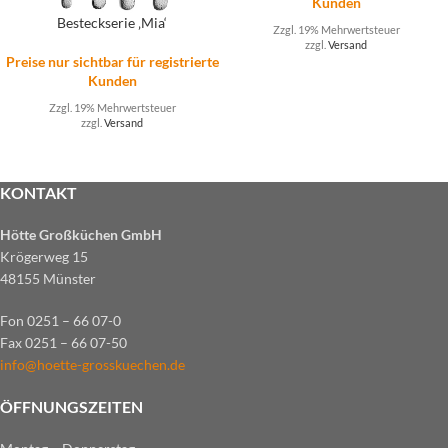
Kunden
Besteckserie ‚Mia‘
Zzgl. 19% Mehrwertsteuer
zzgl.
Versand
Preise nur sichtbar für registrierte
Kunden
Zzgl. 19% Mehrwertsteuer
zzgl.
Versand
KONTAKT
Hötte Großküchen GmbH
Krögerweg 15
48155 Münster
Fon 0251 – 66 07-0
Fax 0251 – 66 07-50
info@hoette-grosskuechen.de
ÖFFNUNGSZEITEN