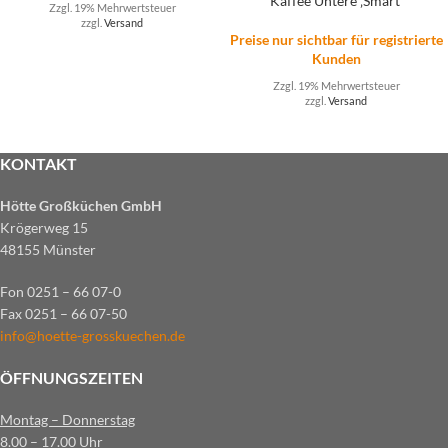
Kaffee Untere ‚Smart‘
Zzgl. 19% Mehrwertsteuer
zzgl.
Versand
Preise nur sichtbar für registrierte
Kunden
Zzgl. 19% Mehrwertsteuer
zzgl.
Versand
KONTAKT
Hötte Großküchen GmbH
Krögerweg 15
48155 Münster
Fon 0251 – 66 07-0
Fax 0251 – 66 07-50
info@hoette-grosskuechen.de
ÖFFNUNGSZEITEN
Montag – Donnerstag
8.00 – 17.00 Uhr