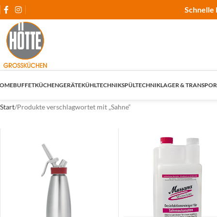
Schnelle 
OME
BUFFET
KÜCHENGERÄTE
KÜHLTECHNIK
SPÜLTECHNIK
LAGER & TRANSPOR
Start
Produkte verschlagwortet mit „Sahne“