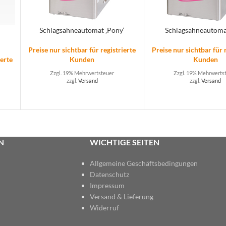
Schlagsahneautomat ‚Pony‘
Schlagsahneautomat
Preise nur sichtbar für registrierte
Preise nur sichtbar für 
ierte
Kunden
Kunden
Zzgl. 19% Mehrwertsteuer
Zzgl. 19% Mehrwerts
zzgl.
Versand
zzgl.
Versand
N
WICHTIGE SEITEN
Allgemeine Geschäftsbedingungen
Datenschutz
Impressum
Versand & Lieferung
Widerruf