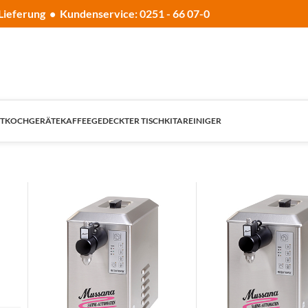
Lieferung • Kundenservice: 0251 - 66 07-0
T
KOCHGERÄTE
KAFFEE
GEDECKTER TISCH
KITA
REINIGER