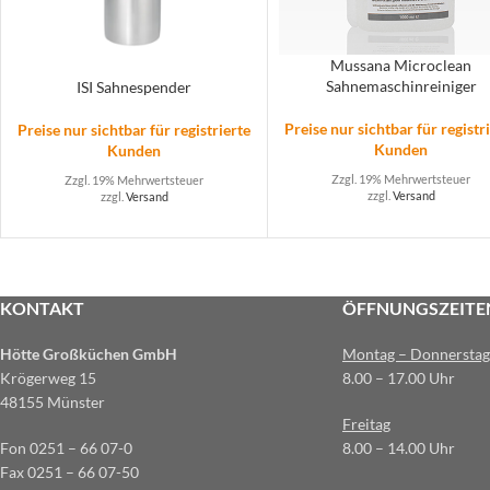
Mussana Microclean
Sahnemaschinreiniger
ISI Sahnespender
Preise nur sichtbar für registr
Preise nur sichtbar für registrierte
Kunden
Kunden
Zzgl. 19% Mehrwertsteuer
Zzgl. 19% Mehrwertsteuer
zzgl.
Versand
zzgl.
Versand
KONTAKT
ÖFFNUNGSZEITE
Hötte Großküchen GmbH
Montag – Donnerstag
Krögerweg 15
8.00 – 17.00 Uhr
48155 Münster
Freitag
Fon 0251 – 66 07-0
8.00 – 14.00 Uhr
Fax 0251 – 66 07-50