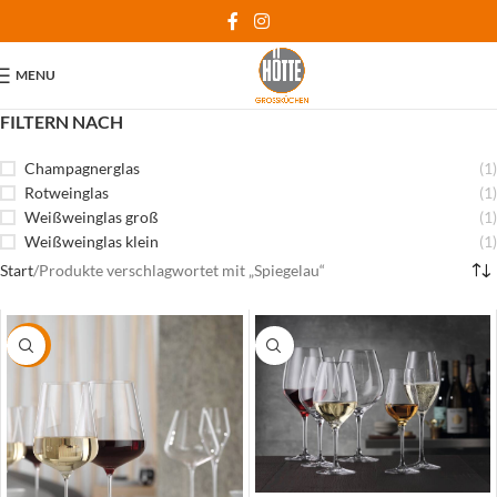
MENU
FILTERN NACH
Champagnerglas
(1)
Rotweinglas
(1)
Weißweinglas groß
(1)
Weißweinglas klein
(1)
Start
Produkte verschlagwortet mit „Spiegelau“
-5%