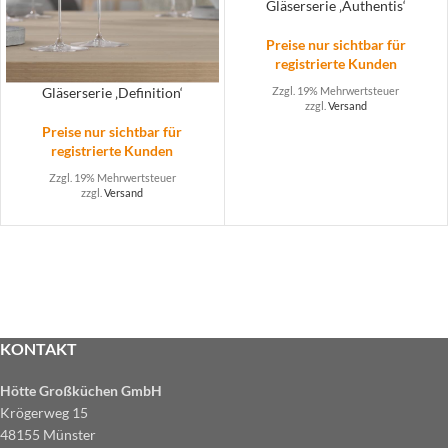
Gläserserie ‚Authentis‘
Preise nur sichtbar für
registrierte Kunden
Zzgl. 19% Mehrwertsteuer
Gläserserie ‚Definition‘
zzgl.
Versand
Preise nur sichtbar für
registrierte Kunden
Zzgl. 19% Mehrwertsteuer
zzgl.
Versand
KONTAKT
Hötte Großküchen GmbH
Krögerweg 15
48155 Münster