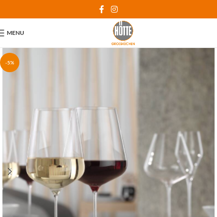
MENU
-5%