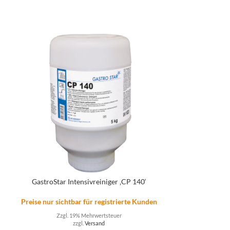
GastroStar Intensivreiniger ‚CP 140‘
n
Preise nur sichtbar für registrierte Kunden
Melitta® Cafi
Zzgl. 19% Mehrwertsteuer
zzgl.
Versand
Preise nur sicht