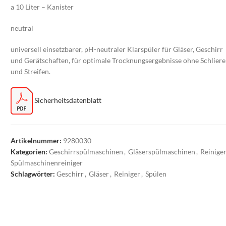
a 10 Liter – Kanister
neutral
universell einsetzbarer, pH-neutraler Klarspüler für Gläser, Geschirr
und Gerätschaften, für optimale Trocknungsergebnisse ohne Schlier
und Streifen.
Sicherheitsdatenblatt
Artikelnummer:
9280030
Kategorien:
Geschirrspülmaschinen
,
Gläserspülmaschinen
,
Reinige
Spülmaschinenreiniger
Schlagwörter:
Geschirr
,
Gläser
,
Reiniger
,
Spülen