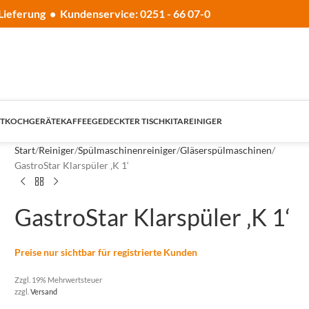
Lieferung • Kundenservice: 0251 - 66 07-0
T
KOCHGERÄTE
KAFFEE
GEDECKTER TISCH
KITA
REINIGER
Start
Reiniger
Spülmaschinenreiniger
Gläserspülmaschinen
GastroStar Klarspüler ‚K 1‘
GastroStar Klarspüler ‚K 1‘
Preise nur sichtbar für registrierte Kunden
Zzgl. 19% Mehrwertsteuer
zzgl.
Versand