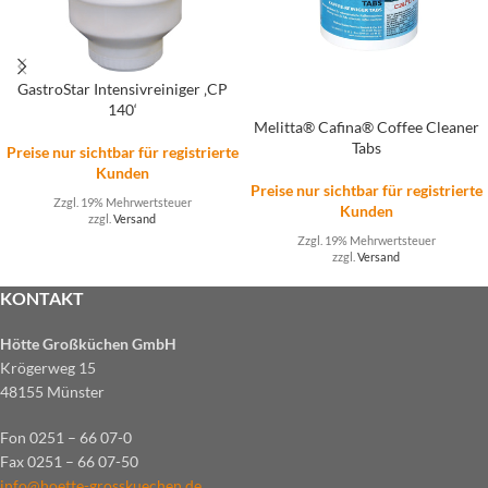
GastroStar Intensivreiniger ‚CP
140‘
Melitta® Cafina® Coffee Cleaner
Tabs
Preise nur sichtbar für registrierte
Kunden
Preise nur sichtbar für registrierte
Zzgl. 19% Mehrwertsteuer
Kunden
zzgl.
Versand
Zzgl. 19% Mehrwertsteuer
zzgl.
Versand
KONTAKT
Hötte Großküchen GmbH
Krögerweg 15
48155 Münster
Fon 0251 – 66 07-0
Fax 0251 – 66 07-50
info@hoette-grosskuechen.de