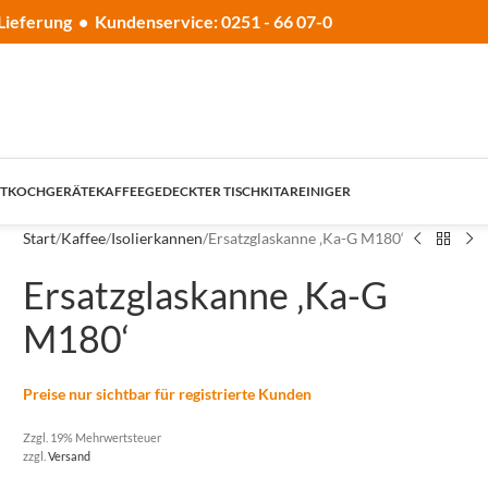
Lieferung • Kundenservice: 0251 - 66 07-0
T
KOCHGERÄTE
KAFFEE
GEDECKTER TISCH
KITA
REINIGER
Start
Kaffee
Isolierkannen
Ersatzglaskanne ‚Ka-G M180‘
Ersatzglaskanne ‚Ka-G
M180‘
Preise nur sichtbar für registrierte Kunden
Zzgl. 19% Mehrwertsteuer
zzgl.
Versand