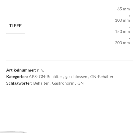
65 mm
,
100 mm
TIEFE
,
150 mm
,
200 mm
Artikelnummer:
n. v.
Kategorien:
APS- GN-Behälter
,
geschlossen
,
GN-Behälter
Schlagwörter:
Behälter
,
Gastronorm
,
GN