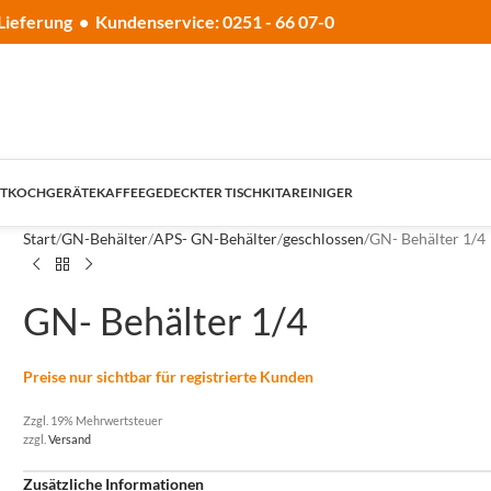
Lieferung • Kundenservice: 0251 - 66 07-0
T
KOCHGERÄTE
KAFFEE
GEDECKTER TISCH
KITA
REINIGER
Start
GN-Behälter
APS- GN-Behälter
geschlossen
GN- Behälter 1/4
GN- Behälter 1/4
Preise nur sichtbar für registrierte Kunden
Zzgl. 19% Mehrwertsteuer
zzgl.
Versand
Zusätzliche Informationen