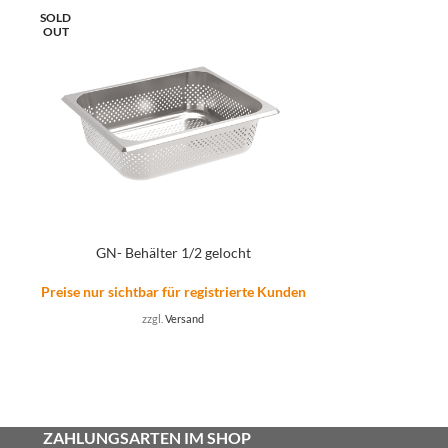
SOLD
OUT
n
GN- Behälter 1/2 gelocht
GN-
Preise nur sichtbar für registrierte Kunden
Preise nur sicht
zzgl.
Versand
Zzgl. 
ZAHLUNGSARTEN IM SHOP