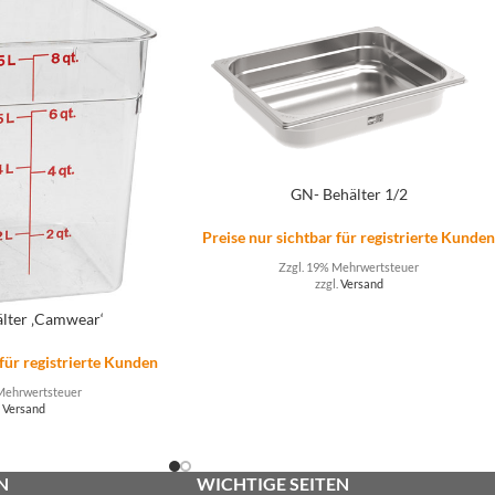
GN- Behälter 1/2
Preise nur sichtbar für registrierte Kunde
Zzgl. 19% Mehrwertsteuer
zzgl.
Versand
älter ‚Camwear‘
 für registrierte Kunden
Mehrwertsteuer
.
Versand
N
WICHTIGE SEITEN