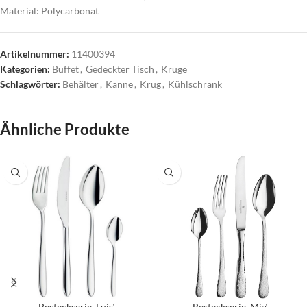
Material: Polycarbonat
Artikelnummer:
11400394
Kategorien:
Buffet
,
Gedeckter Tisch
,
Krüge
Schlagwörter:
Behälter
,
Kanne
,
Krug
,
Kühlschrank
Ähnliche Produkte
Besteckserie ‚Luis‘
Besteckserie ‚Mia‘