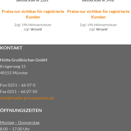
Preise nur sichtbar für registrierte
Preise nur sichtbar für registrierte
Kunden
Kunden
Zzgl. 19% Mehrwertsteuer
Zzgl. 19% Mehrwertsteuer
zzgl.
Versand
zzgl.
Versand
KONTAKT
Hötte Großküchen GmbH
Krögerweg 15
48155 Münster
Fon 0251 – 66 07-0
Fax 0251 – 66 07-50
info@hoette-grosskuechen.de
ÖFFNUNGSZEITEN
Montag – Donnerstag
8.00 – 17.00 Uhr