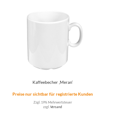
B
Kaffeebecher ‚Meran‘
Preise nur sicht
Preise nur sichtbar für registrierte Kunden
Zzgl. 
Zzgl. 19% Mehrwertsteuer
n
zzgl.
Versand