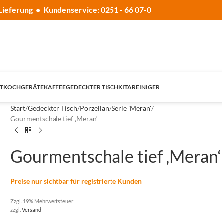
Lieferung • Kundenservice: 0251 - 66 07-0
T
KOCHGERÄTE
KAFFEE
GEDECKTER TISCH
KITA
REINIGER
Start
Gedeckter Tisch
Porzellan
Serie 'Meran'
Gourmentschale tief ‚Meran‘
Gourmentschale tief ‚Meran‘
Preise nur sichtbar für registrierte Kunden
Zzgl. 19% Mehrwertsteuer
zzgl.
Versand