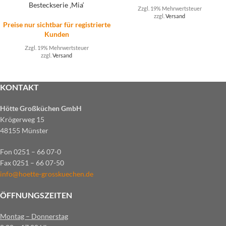
Besteckserie ‚Mia‘
Zzgl. 19% Mehrwertsteuer
zzgl.
Versand
Preise nur sichtbar für registrierte
Kunden
Zzgl. 19% Mehrwertsteuer
zzgl.
Versand
KONTAKT
Hötte Großküchen GmbH
Krögerweg 15
48155 Münster
Fon 0251 – 66 07-0
Fax 0251 – 66 07-50
info@hoette-grosskuechen.de
ÖFFNUNGSZEITEN
Montag – Donnerstag