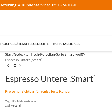
Lieferung • Kundenservice: 0251 - 66 07-0
T
KOCHGERÄTE
KAFFEE
GEDECKTER TISCH
KITA
REINIGER
Start
Gedeckter Tisch
Porzellan
Serie Smart 'weiß'
Espresso Untere ‚Smart‘
Espresso Untere ‚Smart‘
Preise nur sichtbar für registrierte Kunden
Zzgl. 19% Mehrwertsteuer
zzgl.
Versand