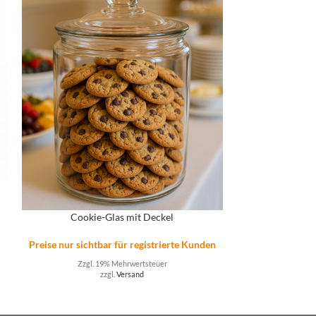
Kaffe
n
Cookie-Glas mit Deckel
Preise nur sicht
Preise nur sichtbar für registrierte Kunden
Zzgl. 
Zzgl. 19% Mehrwertsteuer
zzgl.
Versand