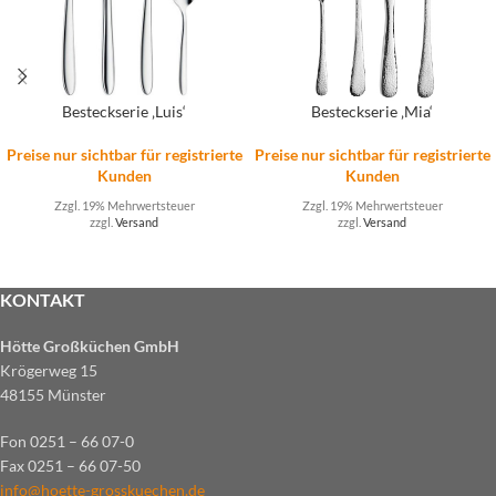
Besteckserie ‚Luis‘
Besteckserie ‚Mia‘
Preise nur sichtbar für registrierte
Preise nur sichtbar für registrierte
Kunden
Kunden
Zzgl. 19% Mehrwertsteuer
Zzgl. 19% Mehrwertsteuer
zzgl.
Versand
zzgl.
Versand
KONTAKT
Hötte Großküchen GmbH
Krögerweg 15
48155 Münster
Fon 0251 – 66 07-0
Fax 0251 – 66 07-50
info@hoette-grosskuechen.de