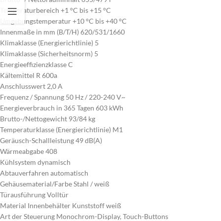
Temperaturbereich +1 °C bis +15 °C
Umgebungstemperatur +10 °C bis +40 °C
Innenmaße in mm (B/T/H) 620/531/1660
Klimaklasse (Energierichtlinie) 5
Klimaklasse (Sicherheitsnorm) 5
Energieeffizienzklasse C
Kältemittel R 600a
Anschlusswert 2,0 A
Frequenz / Spannung 50 Hz / 220-240 V~
Energieverbrauch in 365 Tagen 603 kWh
Brutto-/Nettogewicht 93/84 kg
Temperaturklasse (Energierichtlinie) M1
Geräusch-Schallleistung 49 dB(A)
Wärmeabgabe 408
Kühlsystem dynamisch
Abtauverfahren automatisch
Gehäusematerial/Farbe Stahl / weiß
Türausführung Volltür
Material Innenbehälter Kunststoff weiß
Art der Steuerung Monochrom-Display, Touch-Buttons