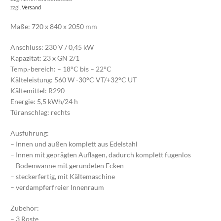
zzgl.
Versand
Maße: 720 x 840 x 2050 mm
Anschluss: 230 V / 0,45 kW
Kapazität: 23 x GN 2/1
Temp.-bereich: – 18°C bis – 22°C
Kälteleistung: 560 W -30°C VT/+32°C UT
Kältemittel: R290
Energie: 5,5 kWh/24 h
Türanschlag: rechts
Ausführung:
– Innen und außen komplett aus Edelstahl
– Innen mit geprägten Auflagen, dadurch komplett fugenlos
– Bodenwanne mit gerundeten Ecken
– steckerfertig, mit Kältemaschine
– verdampferfreier Innenraum
Zubehör:
– 3 Roste