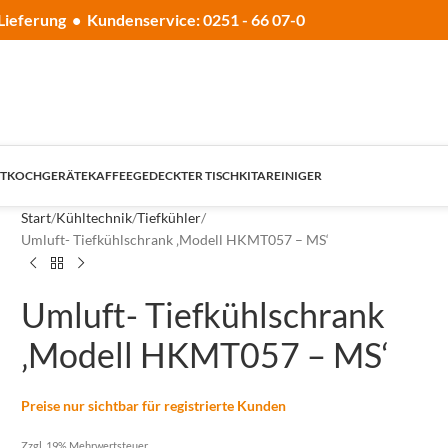
Lieferung • Kundenservice: 0251 - 66 07-0
T
KOCHGERÄTE
KAFFEE
GEDECKTER TISCH
KITA
REINIGER
Start
Kühltechnik
Tiefkühler
Umluft- Tiefkühlschrank ‚Modell HKMT057 – MS‘
Umluft- Tiefkühlschrank
‚Modell HKMT057 – MS‘
Preise nur sichtbar für registrierte Kunden
Zzgl. 19% Mehrwertsteuer