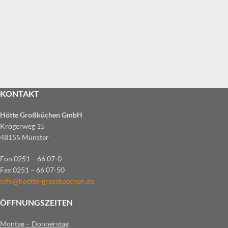
KONTAKT
Leo uteu ullamcorper
Kitchen
Hötte Großküchen GmbH
Krögerweg 15
48155 Münster
Fon 0251 – 66 07-0
Fax 0251 – 66 07-50
info@hoette-grosskuechen.de
ÖFFNUNGSZEITEN
Montag – Donnerstag