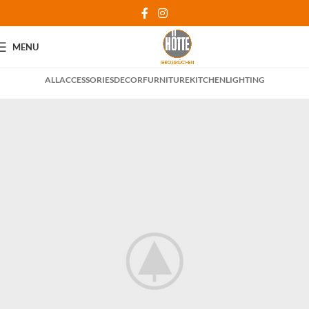
MENU
ALL
ACCESSORIES
DECOR
FURNITURE
KITCHEN
LIGHTING