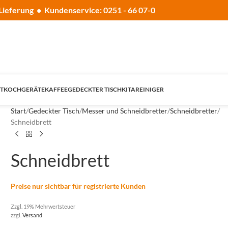
Lieferung • Kundenservice: 0251 - 66 07-0
T
KOCHGERÄTE
KAFFEE
GEDECKTER TISCH
KITA
REINIGER
Start
Gedeckter Tisch
Messer und Schneidbretter
Schneidbretter
Schneidbrett
Schneidbrett
Preise nur sichtbar für registrierte Kunden
Zzgl. 19% Mehrwertsteuer
zzgl.
Versand