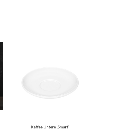
NEW
n
Kaffee Untere ‚Smart‘
Kinde