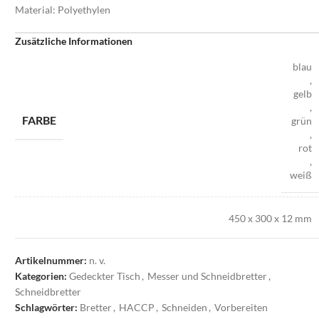
Material: Polyethylen
Zusätzliche Informationen
blau
,
gelb
,
FARBE
grün
,
rot
,
weiß
450 x 300 x 12 mm
,
GRÖSSE
530 x 325 x 25 mm
,
Artikelnummer:
n. v.
610 x 460 x 25 mm
Kategorien:
Gedeckter Tisch
,
Messer und Schneidbretter
,
Schneidbretter
Schlagwörter:
Bretter
,
HACCP
,
Schneiden
,
Vorbereiten