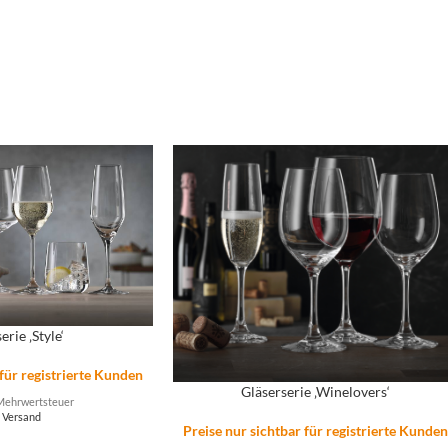
erie ‚Style‘
 für registrierte Kunden
Gläserserie ‚Winelovers‘
Mehrwertsteuer
.
Versand
Preise nur sichtbar für registrierte Kunde