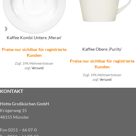
Kaffee Kombi Untere ‚Meran‘
Kaffee Obere ‚Purity‘
Preise nur sichtbar für registrierte
Kunden
Preise nur sichtbar für registrierte
Zzgl. 19% Mehrwertsteuer
Kunden
zzgl.
Versand
Zzgl. 19% Mehrwertsteuer
zzgl.
Versand
KONTAKT
Hötte Großküchen GmbH
Krögerweg 15
48155 Münster
Fon 0251 – 66 07-0