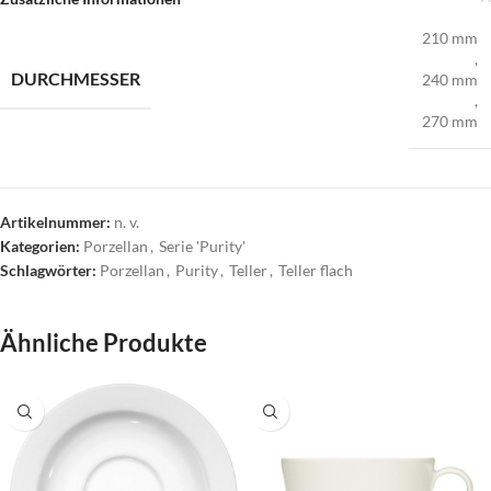
210 mm
,
DURCHMESSER
240 mm
,
270 mm
Artikelnummer:
n. v.
Kategorien:
Porzellan
,
Serie 'Purity'
Schlagwörter:
Porzellan
,
Purity
,
Teller
,
Teller flach
Ähnliche Produkte