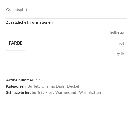
Granatsplitt
Zusätzliche Informationen
hellgrau
,
FARBE
rot
,
gelb
Artikelnummer:
n. v.
Kategorien:
Buffet
,
Chafing Dish
,
Deckel
Schlagwörter:
buffet
,
Eier
,
Wärmesand
,
Warmhalten