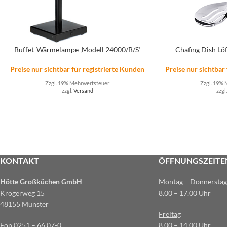
Buffet-Wärmelampe ‚Modell 24000/B/S‘
Chafing Dish Löf
Preise nur sichtbar für registrierte Kunden
Preise nur sichtbar
Zzgl. 19% Mehrwertsteuer
Zzgl. 19% 
zzgl.
Versand
zzgl
KONTAKT
ÖFFNUNGSZEITE
Hötte Großküchen GmbH
Montag – Donnerstag
Krögerweg 15
8.00 – 17.00 Uhr
48155 Münster
Freitag
Fon 0251 – 66 07-0
8.00 – 14.00 Uhr