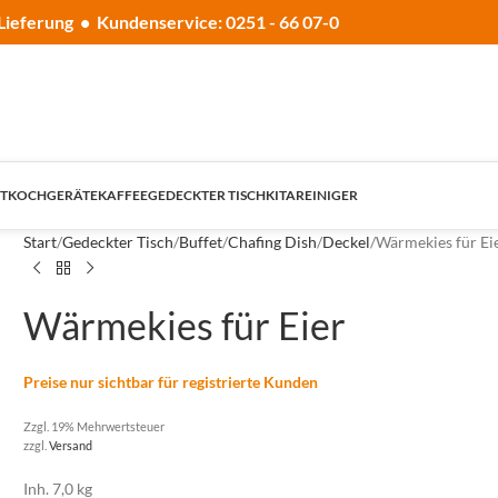
Lieferung • Kundenservice: 0251 - 66 07-0
T
KOCHGERÄTE
KAFFEE
GEDECKTER TISCH
KITA
REINIGER
Start
Gedeckter Tisch
Buffet
Chafing Dish
Deckel
Wärmekies für Ei
Wärmekies für Eier
Preise nur sichtbar für registrierte Kunden
Zzgl. 19% Mehrwertsteuer
zzgl.
Versand
Inh. 7,0 kg