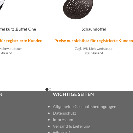
fel kurz ‚Buffet One‘
Schaumlöffel
 für registrierte Kunden
Preise nur sichtbar für registrierte Kunde
Mehrwertsteuer
Zzgl. 19% Mehrwertsteuer
.
Versand
zzgl.
Versand
N
WICHTIGE SEITEN
Allgemeine Geschäftsbedingungen
Datenschutz
Impressum
Versand & Lieferung
Widerruf