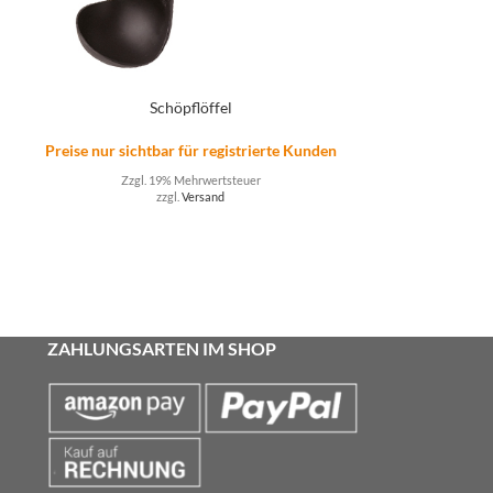
Schöpflöffel
Fla
n
Preise nur sichtbar für registrierte Kunden
Preise nur sicht
Zzgl. 19% Mehrwertsteuer
Zzgl. 
zzgl.
Versand
ZAHLUNGSARTEN IM SHOP