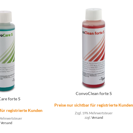
ConvoClean forte S
are forte S
Preise nur sichtbar für registrierte Kunde
 für registrierte Kunden
Zzgl. 19% Mehrwertsteuer
zzgl.
Versand
Mehrwertsteuer
.
Versand