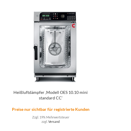
Heißluftdämpfer ‚Modell OES 10.10 mini
Heißluftdämpfer
standard CC‘
1
n
Preise nur sichtbar für registrierte Kunden
Preise nur sicht
Zzgl. 19% Mehrwertsteuer
Zzgl. 
zzgl.
Versand