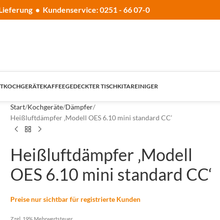
Lieferung • Kundenservice: 0251 - 66 07-0
T
KOCHGERÄTE
KAFFEE
GEDECKTER TISCH
KITA
REINIGER
Start
Kochgeräte
Dämpfer
Heißluftdämpfer ‚Modell OES 6.10 mini standard CC‘
Heißluftdämpfer ‚Modell
OES 6.10 mini standard CC‘
Preise nur sichtbar für registrierte Kunden
Zzgl. 19% Mehrwertsteuer