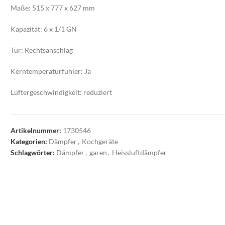
Maße: 515 x 777 x 627 mm
Kapazität: 6 x 1/1 GN
Tür: Rechtsanschlag
Kerntemperaturfühler: Ja
Lüftergeschwindigkeit: reduziert
Artikelnummer:
1730546
Kategorien:
Dämpfer
,
Kochgeräte
Schlagwörter:
Dämpfer
,
garen
,
Heissluftdämpfer