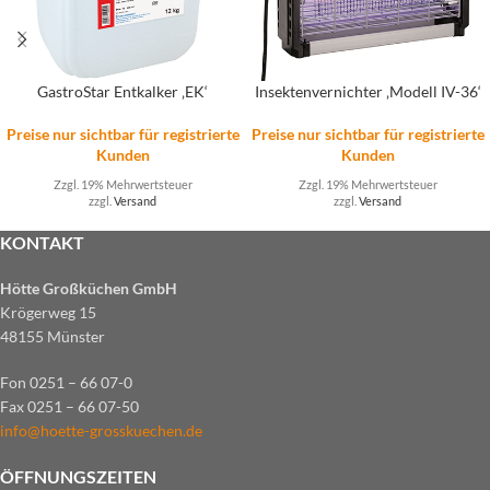
GastroStar Entkalker ‚EK‘
Insektenvernichter ‚Modell IV-36‘
Preise nur sichtbar für registrierte
Preise nur sichtbar für registrierte
Kunden
Kunden
Zzgl. 19% Mehrwertsteuer
Zzgl. 19% Mehrwertsteuer
zzgl.
Versand
zzgl.
Versand
KONTAKT
Hötte Großküchen GmbH
Krögerweg 15
48155 Münster
Fon 0251 – 66 07-0
Fax 0251 – 66 07-50
info@hoette-grosskuechen.de
ÖFFNUNGSZEITEN