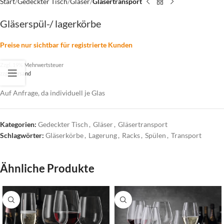
Start
Gedeckter Tisch
Gläser
Gläsertransport
Gläserspül-/ lagerkörbe
Preise nur sichtbar für registrierte Kunden
Zzgl. 19% Mehrwertsteuer
zzgl.
Versand
Auf Anfrage, da individuell je Glas
Kategorien:
Gedeckter Tisch
,
Gläser
,
Gläsertransport
Schlagwörter:
Gläserkörbe
,
Lagerung
,
Racks
,
Spülen
,
Transport
Ähnliche Produkte