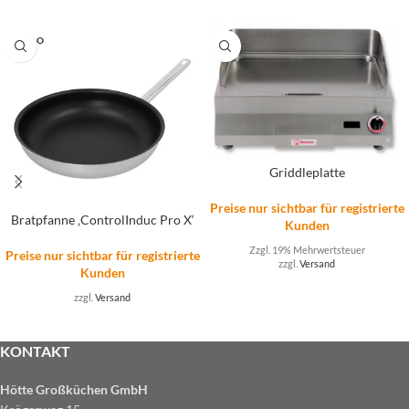
SOLD O
UT
Griddleplatte
Preise nur sichtbar für registrierte
Bratpfanne ‚ControlInduc Pro X‘
Kunden
Zzgl. 19% Mehrwertsteuer
Preise nur sichtbar für registrierte
zzgl.
Versand
Kunden
zzgl.
Versand
KONTAKT
Hötte Großküchen GmbH