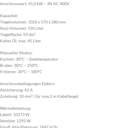
Anschlusswert: 41,0 kW – 3N AC 400V
Kapazität:
Tiegelvolumen: 1026 x 570 x 280 mm
Nutz-Volumen: 150 Liter
Tiegelfläche: 59 dm²
Kaltes Öl: max. 45 Liter
Manueller Modus:
Kochen: 30°C – Siedetemperatur
Braten: 30°C – 250°C
Fritieren: 30°C – 180°C
Anschlussbedingungen Elektro
Absicherung: 63 A
Zuleitung: 10 mm² ( für max.2 m Kabellänge)
Wärmebelastung:
Latent: 10373 W
Sensible: 1292 W
Empfl. Abluftleistung: 2847 m³/h