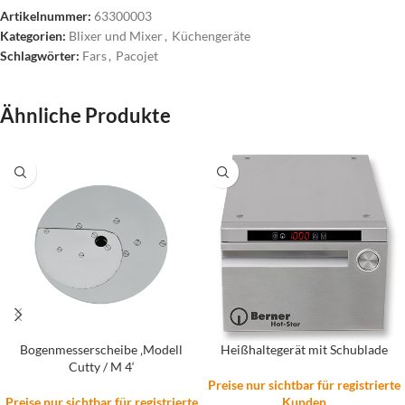
Artikelnummer:
63300003
Kategorien:
Blixer und Mixer
,
Küchengeräte
Schlagwörter:
Fars
,
Pacojet
Ähnliche Produkte
Bogenmesserscheibe ‚Modell
Heißhaltegerät mit Schublade
Cutty / M 4‘
Preise nur sichtbar für registrierte
Preise nur sichtbar für registrierte
Kunden